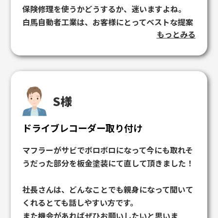
保険修理を使うかどうするか、迷いますよね。
自動者保険を使わずに自費にしましたが、自分だ
白馬自動者工業は、お客様にとってベストな提案
けでは比較したり判断できないので相談できてよ
もっとみる
を正直に一生懸命考えますので、今後ともよろし
かったです。社長さんが話やすい人でよかったで
くお願いいたします！
す。
修理で損したくなかったので、白馬自動車さんで
自動車保険に入っといて良かったです。
そうでなかったらと思うとゾッとします。
S様
ありがとうございました。
ドライブレコーダー取り付け
マフラーがサビでボロボロになって今にも取れそ
うだった部分を板金塗装にて直して頂きました！
社長さんは、どんなことでも親身になって聞いて
くれるとても話しやすい方です。
また機会があればぜひお願いしたいと思いま