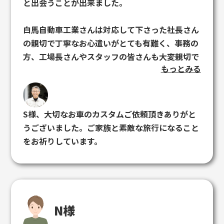
と出会うことが出来ました。
白馬自動車工業さんは対応して下さった社長さん
の親切で丁寧なお心遣いがとても有難く、事務の
方、工場長さんやスタッフの皆さんも大変親切で
もっとみる
した。
また板金塗装、細かな加工など技術的にもしっか
りとしたプロの仕上げをしてくれました。
S様、大切なお車のカスタムご依頼頂きありがと
他にも考えている車の板金などがありますが次回
うございました。ご家族と素敵な旅行になること
も白馬自動車工業さんにお願いしたいと考えてい
をお祈りしています。
ます。
この度はお世話になりました。ありがとうござい
ました。
N様