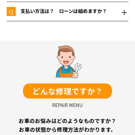
簡単な作業や、タイミングが合えば、そのま
されたいことをお伝え下さい。
引取りや納車をしない分、お安くご提供して
ま作業をさせていただける場合もございます
＋
支払い方法は？ ローンは組めますか？
おりますので、出来ればご来店頂けると大変
ので、是非ご相談ください。
助かります。
現金、クレジットカード、お振込み、がご利
何かご事情がある場合にはご相談いただけれ
用いただけます。
ばと思います。
お振込みの場合はお引渡し前にご入金をお願
いしております。
どんな修理ですか？
REPAIR MENU
お車のお悩みはどのようなものですか？
お車の状態から修理方法がわかります。