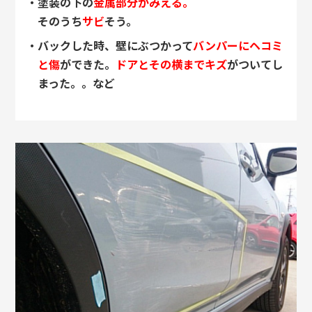
・塗装の下の
金属部分がみえる。
そのうち
サビ
そう。
・バックした時、壁にぶつかって
バンパーにヘコミ
と傷
ができた。
ドアとその横までキズ
がついてし
まった。。など