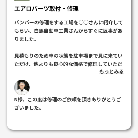
エアロパーツ取付・修理
バンパーの修理をする工場を○○さんに紹介して
もらい、白馬自動車工業さんからすぐに返事があ
りました。
見積もりのため車の状態を駐車場まで見に来てい
ただけ、他よりも良心的な価格で修理していただ
もっとみる
けました。
家の近所にこのような工場があるのを探せたのは
○○さんのおかげです。
N様、この度は修理のご依頼を頂きありがとうご
白馬自動車工業さんの仕事は丁寧で、話しやすい
ざいました。
方でとても良い印象でした。
また修理以外でも何かあればお世話になろうと思
います。