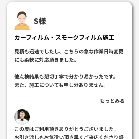
ありがとうございました。
S様
カーフィルム・スモークフィルム施工
見積も迅速でしたし、こちらの急な作業日時変更
にも柔軟に対応頂きました。
他点検結果も懇切丁寧で分かり易かったです。
また、施工についても申し分ありません。
もっとみる
改めて施工頂いた部分を拝見しましたが、この技
術の高さには大変満足しています。
しかも、価格もリーズナブルだと思っています。
この度はご利用頂きありがとうございました。
社長さんの対応も大変良く、安心して車を預ける
お引き渡しもお気遣い頂き早くご来店くださり感