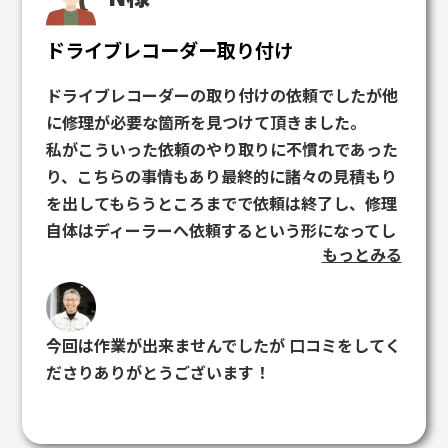
ドライブレコーダー取り付け
ドライブレコーダーの取り付けの依頼でしたが他
に修理が必要な箇所を見つけて頂きました。
私がこういった依頼のやり取りに不慣れであった
り、こちらの事情もあり最終的に諸々の見積もり
を出してもらうところまでで依頼は終了し、修理
自体はディーラーへ依頼するという形になってし
もっとみる
まいました。 ご迷惑をおかけしてしまい申し訳
ありませんでした。
しかし、本当に細かいところまで一つ一つ丁寧に
確認していただくことができ、社長さんもとても
今回は作業が出来ませんでしたが 口コミをしてく
話やすい雰囲気の方で質問しやすく、わからない
ださりありがとうございます！
ことについても詳しく教えていただけたりとやり
取りには全く不安はありませんでした。
他の方の口コミにもある通り最後の最後まで親切