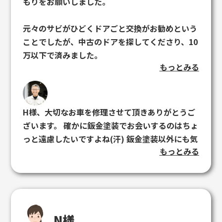
もりをお願いしました。
元々のサビがひどくドアごと交換がお勧めという
ことでしたが、中古のドアを探してくださり、10
万以下で済みました。
もっとみる
他社の見積もりでは10万は確実と言われていたの
で、本当に助かりました。 社長さんも、とても感
じのいい方で、親身に相談に応じてくれました。
H様、大切なお車を修理させて頂きありがとうご
誕生日に擦ってしまうという最悪の出来事でした
ざいます。 確かに鈑金塗装でお会いするのはちょ
が、少し救われました。 輸入車が多いとのことで
っと遠慮したいですよね(汗) 鈑金塗装以外にも気
したが、修理の難しいケースを請け負っているう
もっとみる
になることがあればお気軽にお問い合わせくださ
ちにそうなったとのこと。 それだけ技術は確か
い。 この度はありがとうございました！
なのだと思います。 何もないといいですが(苦
笑)、何かあればまたこちらでお願いしたいと思
います。
N様